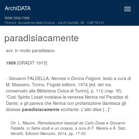
ArchiDATA
ISSN 2532-7429
Firenze, Accademia della Crusca
via di Castello, 46 - CAP 50141
paradisiacamente
avv.
in modo paradisiaco.
1909
[GRADIT 1915]
- Giovanni FALDELLA,
Nemesi o Donna Folgore
, testo a cura di
M. Masoero, Torino, Fògola editore, 1974 [ed. del ms.
conservato alla Biblioteca Civica di Torino], p. 112 (cap. VI):
"Così Spirito Losati incielava la venerea Nerina nel Paradiso di
Dante; e gli pareva che Nerina con profanazione dantesca gli
dicesse
paradisiacamente
eccitante:
L'alto disio
[...]".
Cfr. L. Maconi,
Retrodatazioni lessicali da Carlo Dossi e Giovanni
Faldella
, in
Sette studi e un croquis
, a cura di F. Mereta e A. Sisti,
Vercelli, Edizioni Mercurio, 2014, pp. 17-53.