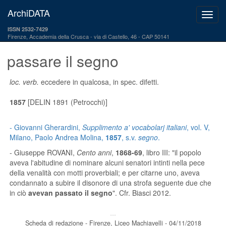
ArchiDATA
ISSN 2532-7429
Firenze, Accademia della Crusca
via di Castello, 46 - CAP 50141
passare il segno
loc. verb.
eccedere in qualcosa, in spec. difetti.
1857
[DELIN 1891 (Petrocchi)]
- Giovanni Gherardini,
Supplimento a' vocabolarj italiani
, vol. V,
Milano, Paolo Andrea Molina,
1857
, s.v.
segno
.
- Giuseppe ROVANI,
Cento anni
,
1868-69
, libro III: "il popolo
aveva l'abitudine di nominare alcuni senatori intinti nella pece
della venalità con motti proverbiali; e per citarne uno, aveva
condannato a subire il disonore di una strofa seguente due che
in ciò
avevan passato il segno
". Cfr. Biasci 2012.
---
Scheda di redazione - Firenze, Liceo Machiavelli - 04/11/2018