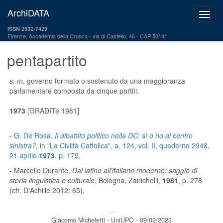
ArchiDATA
ISSN 2532-7429
Firenze, Accademia della Crusca
via di Castello, 46 - CAP 50141
pentapartito
s. m.
governo formato o sostenuto da una maggioranza
parlamentare composta da cinque partiti.
1973
[GRADITe 1981]
- G. De Rosa,
Il dibattito politico nella DC: sì o no al centro
sinistra?
, in "La Civiltà Cattolica", a. 124, vol. II, quaderno 2948,
21 aprile
1973
, p. 179.
- Marcello Durante,
Dal latino all'italiano moderno: saggio di
storia linguistica e culturale
, Bologna, Zanichelli,
1981
, p. 278
(cfr. D'Achille 2012: 65).
---
Giacomo Micheletti - UniUPO - 09/02/2023