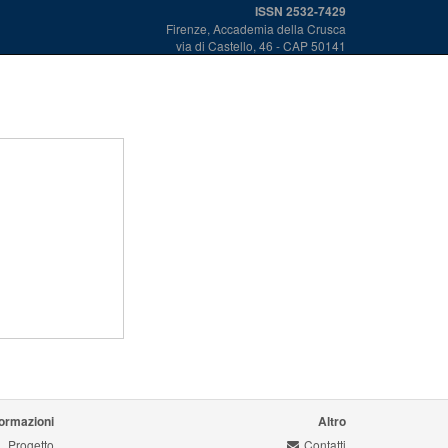
ISSN 2532-7429
Firenze, Accademia della Crusca
via di Castello, 46 - CAP 50141
formazioni
Altro
Progetto
Contatti