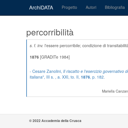
ArchiDATA
Progetto
Autori
Bibliografia
percorribilità
s. f. inv.
l'essere percorribile; condizione di transitabili
1876
[GRADITe 1984]
- Cesare Zanolini,
Il riscatto e l'esercizio governativo de
italiana", III s. , a. XXI, to. II,
1876
, p. 182.
Mariella Canzan
© 2022 Accademia della Crusca