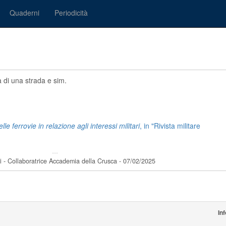
Quaderni
Periodicità
tà di una strada e sim.
lle ferrovie in relazione agli interessi militari
, in "Rivista militare
---
i - Collaboratrice Accademia della Crusca - 07/02/2025
In