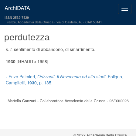
ArchiDATA
ISSN 2532-7429
Firenze, Accademia della Crusca
via di Castello, 46 - CAP 50141
perdutezza
s. f.
sentimento di abbandono, di smarrimento.
1930
[GRADITe 1958]
- Enzo Palmieri,
Orizzonti. Il Novecento ed altri studi
, Foligno,
Campitelli,
1930
, p. 135.
---
Mariella Canzani - Collaboratrice Accademia della Crusca - 26/03/2026
© 2022 Accademia della Crusca