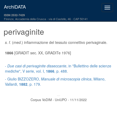
ArchiDATA
ISSN 2532-7429
Firenze, Accademia della Crusca
via di Castello, 46 - CAP 50141
perivaginite
s. f.
(
med.
) infiammazione del tessuto connettivo perivaginale.
1866
[GRADIT sec. XX, GRADITe 1976]
-
Due casi di perivaginite disseccante
, in "Bullettino delle scienze
mediche", V serie, vol. I,
1866
, p. 488.
- Giulio BIZZOZERO,
Manuale di microscopia clinica
, Milano,
Vallardi,
1882
, p. 179.
---
Corpus VoDIM - UniUPO - 11/11/2022