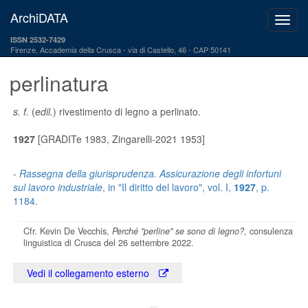
ArchiDATA
ISSN 2532-7429
Firenze, Accademia della Crusca
via di Castello, 46 - CAP 50141
perlinatura
s. f.
(
edil.
) rivestimento di legno a perlinato.
1927
[GRADITe 1983, Zingarelli-2021 1953]
-
Rassegna della giurisprudenza. Assicurazione degli infortuni
sul lavoro industriale
, in "Il diritto del lavoro", vol. I,
1927
, p.
1184.
Cfr. Kevin De Vecchis,
Perché "perline" se sono di legno?
, consulenza
linguistica di Crusca del 26 settembre 2022.
Vedi il collegamento esterno
---