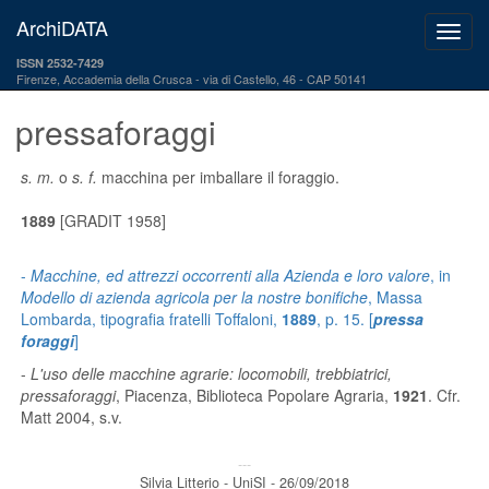
ArchiDATA
ISSN 2532-7429
Firenze, Accademia della Crusca
via di Castello, 46 - CAP 50141
pressaforaggi
s. m.
o
s. f.
macchina per imballare il foraggio.
1889
[GRADIT 1958]
-
Macchine, ed attrezzi occorrenti alla Azienda e loro valore
, in
Modello di azienda agricola per la nostre bonifiche
, Massa
Lombarda, tipografia fratelli Toffaloni,
1889
, p. 15. [
pressa
foraggi
]
-
L'uso delle macchine agrarie: locomobili, trebbiatrici,
pressaforaggi
, Piacenza, Biblioteca Popolare Agraria,
1921
. Cfr.
Matt 2004, s.v.
---
Silvia Litterio - UniSI - 26/09/2018