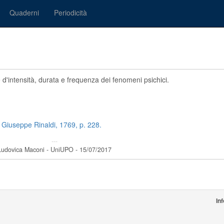
Quaderni
Periodicità
 d'intensità, durata e frequenza dei fenomeni psichici.
i Giuseppe Rinaldi, 1769, p. 228.
---
Ludovica Maconi - UniUPO - 15/07/2017
In