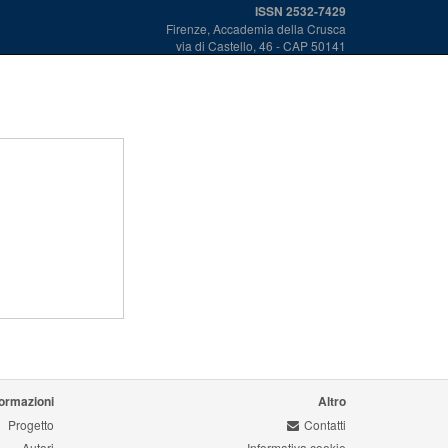
ISSN 2532-7429
Firenze, Accademia della Crusca
via di Castello, 46 - CAP 50141
formazioni
Altro
Progetto
Contatti
Autori
Informativa cookie