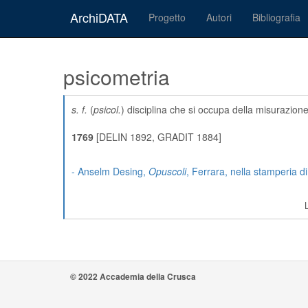
ArchiDATA
Progetto
Autori
Bibliografia
psicometria
s. f.
(
psicol.
) disciplina che si occupa della misurazione
1769
[DELIN 1892, GRADIT 1884]
- Anselm Desing,
Opuscoli
, Ferrara, nella stamperia d
© 2022 Accademia della Crusca