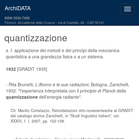
ArchiDATA
ISSN 2532-7429
Firenze, Accademia della Crusca
via di Castello, 46 - CAP 50141
quantizzazione
s. f.
applicazione dei metodi e dei principi della meccanica
quantistica a una grandezza fisica o a un sistema.
1932
[GRADIT 1935]
- Rita Brunetti,
L'Atomo e le sue radiazioni
, Bologna, Zanichelli,
1932: "l'esperienza interpretata con il
principio di Planck
della
quantizzazione
dell'energia radiante".
Cfr. Manlio Cortelazzo, Retrodatazioni otto-novecentesche al GRADIT
dal catalogo storico Zanichelli, in "Studi linguistici italiani", vol.
XXXIII, f. I, 2007, pp. 102-108.
---