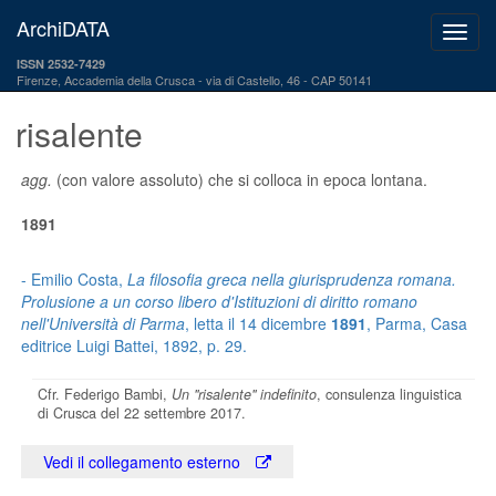
ArchiDATA
ISSN 2532-7429
Firenze, Accademia della Crusca
via di Castello, 46 - CAP 50141
risalente
agg.
(con valore assoluto) che si colloca in epoca lontana.
1891
- Emilio Costa,
La filosofia greca nella giurisprudenza romana.
Prolusione a un corso libero d'Istituzioni di diritto romano
nell'Università di Parma
, letta il 14 dicembre
1891
, Parma, Casa
editrice Luigi Battei, 1892, p. 29.
Cfr. Federigo Bambi,
Un "risalente" indefinito
, consulenza linguistica
di Crusca del 22 settembre 2017.
Vedi il collegamento esterno