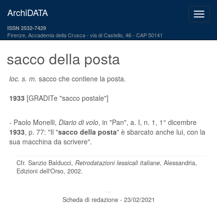
ArchiDATA
ISSN 2532-7429
Firenze, Accademia della Crusca
via di Castello, 46 - CAP 50141
sacco della posta
loc. s. m.
sacco che contiene la posta.
1933
[GRADITe "sacco postale"]
- Paolo Monelli,
Diario di volo
, in "Pan", a. I, n. 1, 1° dicembre
1933
, p. 77: "Il "
sacco della posta
" è sbarcato anche lui, con la
sua macchina da scrivere".
Cfr. Sanzio Balducci,
Retrodatazioni lessicali italiane
, Alessandria,
Edizioni dell'Orso, 2002.
---
Scheda di redazione - 23/02/2021