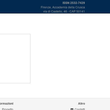
ISSN 2532-7429
Firenze, Accademia della Crusca
via di Castello, 46 - CAP 50141
formazioni
Altro
Progetto
Contatti