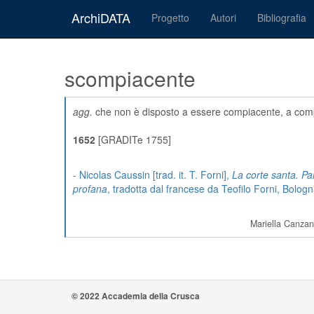
ArchiDATA
Progetto
Autori
Bibliografia
scompiacente
agg.
che non è disposto a essere compiacente, a compia
1652
[GRADITe 1755]
- Nicolas Caussin [trad. it. T. Forni],
La corte santa. Pa
profana
, tradotta dal francese da Teofilo Forni, Bolo
Mariella Canzan
© 2022 Accademia della Crusca