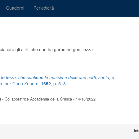
Quaderni
Periodicità
cere gli altri, che non ha garbo né gentilezza.
rte terza, che contiene le massime delle due corti, santa, e
gna, per Carlo Zenero,
1652
, p. 513.
---
i - Collaboratrice Accademia della Crusca - 14/10/2022
In