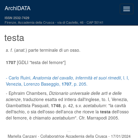
ArchiDATA
ISSN 2532-7429
Firenze, Accademia della Crusca
via di Castello, 46 - CAP 50141
testa
s. f.
(
anat.
) parte terminale di un osso.
1707
[GDLI "testa del femore"]
- Carlo Ruini,
Anatomia del cavallo, infermità et suoi rimedii
, l. I,
Venezia, Lorenzo Baseggio,
1707
, p. 205.
- Ephraim Chambers,
Dizionario universale delle arti e delle
scienze
, traduzione esatta ed intiera dall'inglese, to. I, Venezia,
Giambattista Pasquali,
1748
, p. 42, s.v.
acetabulum
: "la cavità
dell'ischio, o sia dell'osso dell'anca che riceve la
testa
dell'osso
del femore, è chiamato
acetabulum
". Cfr. Marrapodi 2005.
---
Mariella Canzani - Collaboratrice Accademia della Crusca - 17/01/2024