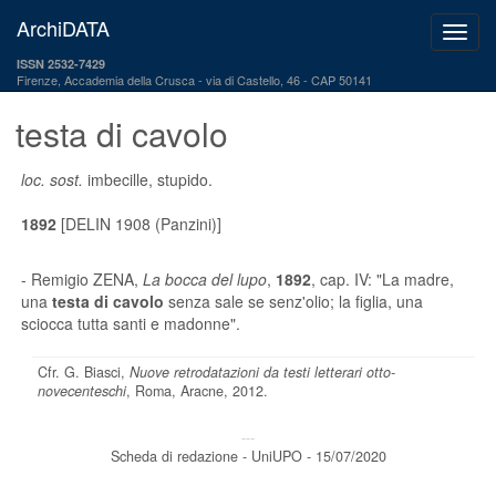
ArchiDATA
ISSN 2532-7429
Firenze, Accademia della Crusca
via di Castello, 46 - CAP 50141
testa di cavolo
loc. sost.
imbecille, stupido.
1892
[DELIN 1908 (Panzini)]
- Remigio ZENA,
La bocca del lupo
,
1892
, cap. IV: "La madre,
una
testa di cavolo
senza sale se senz'olio; la figlia, una
sciocca tutta santi e madonne".
Cfr. G. Biasci,
Nuove retrodatazioni da testi letterari otto-
novecenteschi
, Roma, Aracne, 2012.
---
Scheda di redazione - UniUPO - 15/07/2020