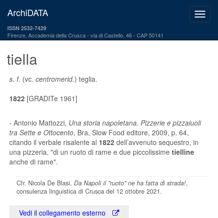
ArchiDATA
ISSN 2532-7429
Firenze, Accademia della Crusca
via di Castello, 46 - CAP 50141
tiella
s. f.
(vc.
centromerid.
) teglia.
1822
[GRADITe 1961]
- Antonio Mattozzi,
Una storia napoletana. Pizzerie e pizzaiuoli
tra Sette e Ottocento
, Bra, Slow Food editore, 2009, p. 64,
citando il verbale risalente al
1822
dell’avvenuto sequestro, in
una pizzeria, "di un ruoto di rame e due piccolissime
tielline
anche di rame".
Cfr. Nicola De Blasi,
Da Napoli il "ruoto" ne ha fatta di strada!
,
consulenza linguistica di Crusca del 12 ottobre 2021.
Vedi il collegamento esterno