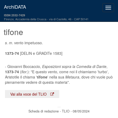
ArchiDATA
ISSN 2532-7429
Firenze, Accademia della Crusca
via di Castello, 46 - CAP 50141
tifone
s. m.
vento impetuoso.
1373-74
[DELIN e GRADITe 1583]
- Giovanni Boccaccio,
Esposizioni sopra la Comedia di Dante
,
1373-74
(
fior.
): "E questo vento, come noi il chiamiamo 'turbo',
Aristotile il chiama '
tifone
' nella sua
Metaura
, dove chi vuole può
pienamente vedere di questa materia".
Vai alla voce del TLIO
---
Scheda di redazione - TLIO - 08/05/2024