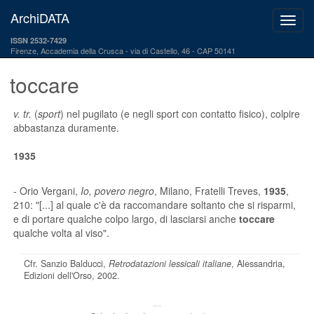
ArchiDATA
ISSN 2532-7429
Firenze, Accademia della Crusca
via di Castello, 46 - CAP 50141
toccare
v. tr.
(
sport
) nel pugilato (e negli sport con contatto fisico), colpire
abbastanza duramente.
1935
- Orio Vergani,
Io, povero negro
, Milano, Fratelli Treves,
1935
,
210: "[...] al quale c'è da raccomandare soltanto che si risparmi,
e di portare qualche colpo largo, di lasciarsi anche
toccare
qualche volta al viso".
Cfr. Sanzio Balducci,
Retrodatazioni lessicali italiane
, Alessandria,
Edizioni dell'Orso, 2002.
---