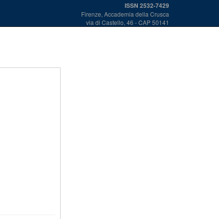
ISSN 2532-7429
Firenze, Accademia della Crusca
via di Castello, 46 - CAP 50141