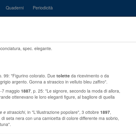
Quaderni
Periodicità
acconciatura, spec. elegante.
 p. 99: "Figurino colorato. Due
tolette
da ricevimento o da
grigio argento. Gonna a strascico in velluto bleu zaffiro".
, 1-7 maggio
1887
, p. 25: "Le signore, secondo la moda di allora,
ande ottenevano le loro eleganti figure, al bagliore di quella
 e strascichi
, in "L'illustrazione popolare", 3 ottobre
1897
,
 di seta nera con una camicetta di colore differente ma sobrio,
tuna".