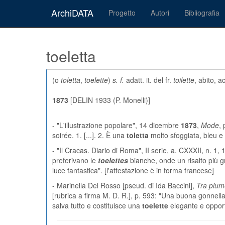
ArchiDATA
Progetto
Autori
Bibliografia
toeletta
(o
toletta
,
toelette
)
s. f.
adatt. it. del fr.
toilette
, abito, 
1873
[DELIN 1933 (P. Monelli)]
-
"L'illustrazione popolare"
, 14 dicembre
1873
,
Mode
,
soirée. 1. [...]. 2. È una
toletta
molto sfoggiata, bleu e 
-
"Il Cracas. Diario di Roma"
, II serie, a. CXXXII, n. 1
preferivano le
toelettes
bianche, onde un risalto più gr
luce fantastica". [l'attestazione è in forma francese]
- Marinella Del Rosso [pseud. di Ida Baccini],
Tra piume
[rubrica a firma M. D. R.], p. 593: "Una buona gonnella
salva tutto e costituisce una
toelette
elegante e oppor