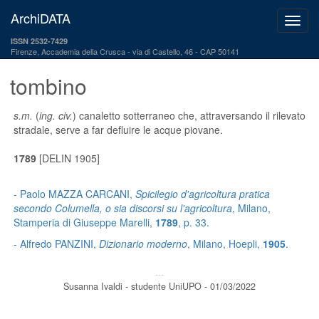
ArchiDATA
ISSN 2532-7429
Firenze, Accademia della Crusca
via di Castello, 46 - CAP 50141
tombino
s.m.
(
ing. civ.
) canaletto sotterraneo che, attraversando il rilevato
stradale, serve a far defluire le acque piovane.
1789
[DELIN 1905]
- Paolo MAZZA CARCANI,
Spicilegio d'agricoltura pratica
secondo Columella, o sia discorsi su l'agricoltura
, Milano,
Stamperia di Giuseppe Marelli,
1789
, p. 33.
- Alfredo PANZINI,
Dizionario moderno
, Milano, Hoepli,
1905
.
---
Susanna Ivaldi - studente UniUPO - 01/03/2022