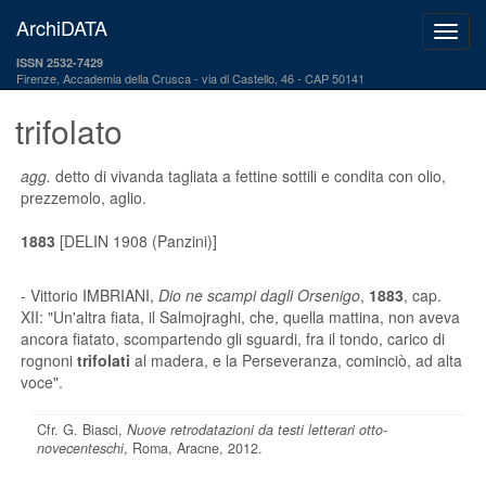
ArchiDATA
ISSN 2532-7429
Firenze, Accademia della Crusca
via di Castello, 46 - CAP 50141
trifolato
agg.
detto di vivanda tagliata a fettine sottili e condita con olio,
prezzemolo, aglio.
1883
[DELIN 1908 (Panzini)]
- Vittorio IMBRIANI,
Dio ne scampi dagli Orsenigo
,
1883
, cap.
XII: "Un'altra fiata, il Salmojraghi, che, quella mattina, non aveva
ancora fiatato, scompartendo gli sguardi, fra il tondo, carico di
rognoni
trifolati
al madera, e la Perseveranza, cominciò, ad alta
voce".
Cfr. G. Biasci,
Nuove retrodatazioni da testi letterari otto-
novecenteschi
, Roma, Aracne, 2012.