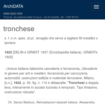
ArchiDATA
ISSN 2532-7429
Firenze, Accademia della Crusca
via di Castello, 46 - CAP 50141
tronchese
s. f.
o
m.
spec. al
pl.
, tenaglia che serve a tagliare fili metallici o
lamiere.
1922
[DELIN e GRADIT 1937 (Enciclopedia italiana), GRADITe
1922]
- Unione italiana fabbriche utensilerie e ferramenta,
Utensilerie
in genere per arti e mestieri, ferramenta per carrozzeria,
automobili, costruzioni edilizie e materiale ferroviario
, Milano,
[s.n.],
1922
, p. 30, fig. n. 110 e didascalia: "
Tronchesi
a doppia
leva, interamente in acciaio fucinato e temprato. Tipo finissimo,
costruzione robusta".
Cfr. Sanzio Balducci,
Retrodatazioni lessicali italiane
, Alessandria,