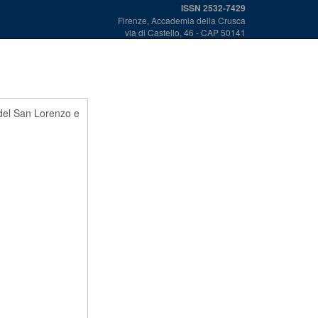
ISSN 2532-7429
Firenze, Accademia della Crusca
via di Castello, 46 - CAP 50141
 del San Lorenzo e