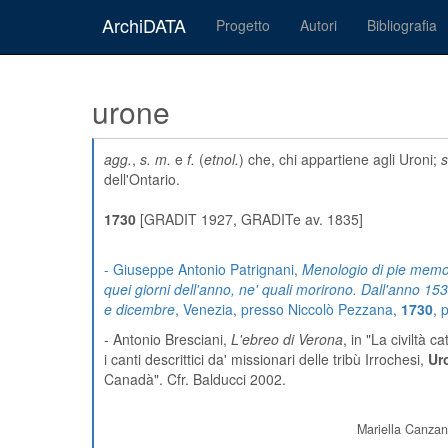
ArchiDATA
Progetto
Autori
Bibliografia
urone
agg.
,
s. m.
e
f.
(
etnol.
) che, chi appartiene agli Uroni;
s
dell'Ontario.
1730
[GRADIT 1927, GRADITe av. 1835]
- Giuseppe Antonio Patrignani,
Menologio di pie memori
quei giorni dell'anno, ne' quali morirono. Dall'anno 15
e dicembre
, Venezia, presso Niccolò Pezzana,
1730
, 
- Antonio Bresciani,
L'ebreo di Verona
, in "La civiltà ca
i canti descrittici da' missionari delle tribù Irrochesi,
Ur
Canadà". Cfr. Balducci 2002.
Mariella Canzan