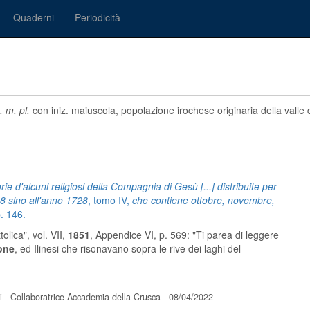
Quaderni
Periodicità
. m. pl.
con iniz. maiuscola, popolazione irochese originaria della valle
e d'alcuni religiosi della Compagnia di Gesù [...] distribuite per
38 sino all'anno 1728
, tomo IV,
che contiene ottobre, novembre,
p. 146.
ttolica", vol. VII,
1851
, Appendice VI, p. 569: "Ti parea di leggere
one
, ed Ilinesi che risonavano sopra le rive dei laghi del
---
i - Collaboratrice Accademia della Crusca - 08/04/2022