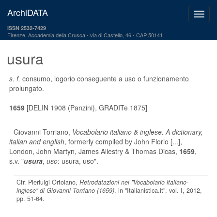
ArchiDATA
ISSN 2532-7429
Firenze, Accademia della Crusca
via di Castello, 46 - CAP 50141
usura
s. f.
consumo, logorio conseguente a uso o funzionamento
prolungato.
1659
[DELIN 1908 (Panzini), GRADITe 1875]
- Giovanni Torriano,
Vocabolario italiano & inglese. A dictionary,
italian and english
, formerly compiled by John Florio [...],
London, John Martyn, James Allestry & Thomas Dicas,
1659
,
s.v. "
usura
,
uso
: usura, uso".
Cfr. Pierluigi Ortolano,
Retrodatazioni nel "Vocabolario italiano-
inglese" di Giovanni Torriano (1659)
, in "Italianistica.it", vol. I, 2012,
pp. 51-64.