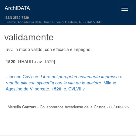
ArchiDATA
ISSN 2532-7429
Firenze, Accademia della Crusca
via di Castello, 46 - CAP 50141
validamente
avv.
in modo valido; con efficacia e impegno.
1520
[GRADITe av. 1579]
- Iacopo Caviceo,
Libro del peregrino novamente impresso e
redutto alla sua syncerità con la vita de lo auctore
, Milano,
Agostino da Vimercate,
1520
, c. CVLVIIIv.
---
Mariella Canzani - Collaboratrice Accademia della Crusca - 03/03/2025