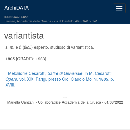
ArchiDATA
ISSN 2532-7429
Firenze, Accademia della Crusca
via di Castello, 46 - CAP 50141
variantista
s. m.
e
f.
(
filol.
) esperto, studioso di variantistica.
1805
[GRADITe 1963]
- Melchiorre Cesarotti,
Satire di Giuvenale
, in M. Cesarotti,
Opere
, vol. XIX, Parigi, presso Gio. Claudio Molini,
1805
, p.
XVIII.
---
Mariella Canzani - Collaboratrice Accademia della Crusca - 01/03/2022