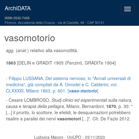
ArchiDATA
ISSN 2532-7429
Firenze, Accademia della Crusca
via di Castello, 46 - CAP 50141
vasomotorio
agg.
(
anat.
) relativo alla vasomotilità.
1863
[DELIN e GRADIT 1905 (Panzini), GRADITe 1904]
- Filippo LUSSANA,
Del sistema nervoso
, in "Annali universali di
medicina", già compilati da A. Omodei e C. Calderini, vol.
CLXXXIII, Milano 1863, p. 601. [
vaso-motorio
]
- Cesare LOMBROSO,
Studj clinici ed esperimentali sulla natura,
causa e terapia della pellagra
, Milano, Bernardoni,
1870
, p. 30: "
[...] il prurito, lo scottore, le efelidi, le desquamazioni potrebbero
risalire a paralisi dei nervi
vasomotori
[...]". Cfr. De Fazio 2012.
---
Ludovica Maconi - UniUPO - 03/11/2023