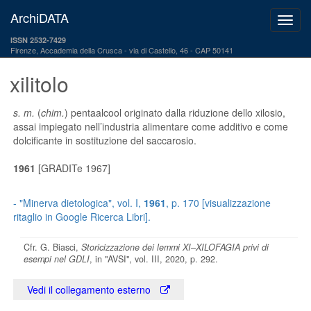
ArchiDATA
ISSN 2532-7429
Firenze, Accademia della Crusca
via di Castello, 46 - CAP 50141
xilitolo
s. m.
(
chim.
) pentaalcool originato dalla riduzione dello xilosio,
assai impiegato nell’industria alimentare come additivo e come
dolcificante in sostituzione del saccarosio.
1961
[GRADITe 1967]
-
"Minerva dietologica"
, vol. I,
1961
, p. 170 [visualizzazione
ritaglio in Google Ricerca Libri].
Cfr. G. Biasci,
Storicizzazione dei lemmi XI–XILOFAGIA privi di
esempi nel GDLI
, in "AVSI", vol. III, 2020, p. 292.
Vedi il collegamento esterno