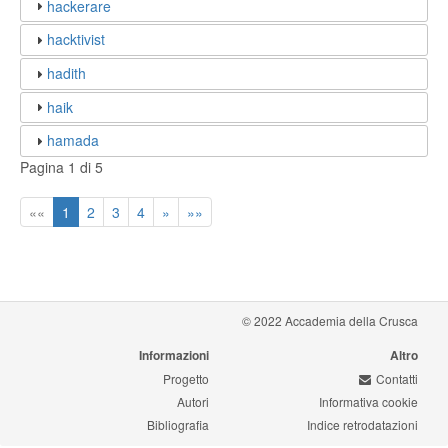
hackerare
hacktivist
hadith
haik
hamada
Pagina 1 di 5
««
1
2
3
4
»
»»
© 2022 Accademia della Crusca
Informazioni
Altro
Progetto
Contatti
Autori
Informativa cookie
Bibliografia
Indice retrodatazioni