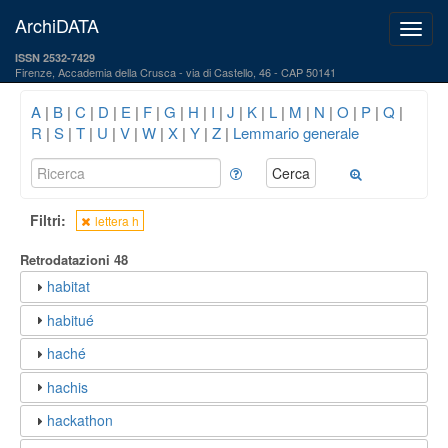
ArchiDATA
ISSN 2532-7429
Firenze, Accademia della Crusca
via di Castello, 46 - CAP 50141
A
|
B
|
C
|
D
|
E
|
F
|
G
|
H
|
I
|
J
|
K
|
L
|
M
|
N
|
O
|
P
|
Q
|
R
|
S
|
T
|
U
|
V
|
W
|
X
|
Y
|
Z
|
Lemmario generale
Filtri:
lettera h
Retrodatazioni
48
habitat
habitué
haché
hachis
hackathon