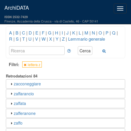
ArchiDATA
ISSN 2532-7429
Firenze, Accademia della Crusca
via di Castello, 46 - CAP 50141
A
|
B
|
C
|
D
|
E
|
F
|
G
|
H
|
I
|
J
|
K
|
L
|
M
|
N
|
O
|
P
|
Q
|
R
|
S
|
T
|
U
|
V
|
W
|
X
|
Y
|
Z
|
Lemmario generale
Filtri:
lettera z
Retrodatazioni
84
zacconeggiare
zaffarancio
zaffata
zafferanone
zaffo