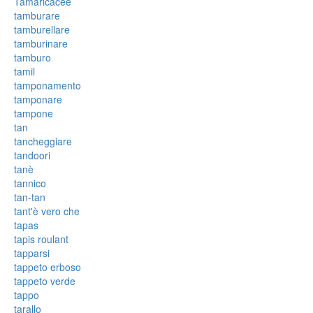
Tamaricacee
tamburare
tamburellare
tamburinare
tamburo
tamil
tamponamento
tamponare
tampone
tan
tancheggiare
tandoori
tanè
tannico
tan-tan
tant'è vero che
tapas
tapis roulant
tapparsi
tappeto erboso
tappeto verde
tappo
tarallo