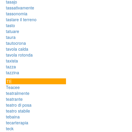
tasajo
tassativamente
tassonomia
tastare il terreno
tasto
tatuare
taura
tautocrona
tavola calda
tavola rotonda
taxista
tazza
tazzina
TE
Teacee
teatralmente
teatrante
teatro di posa
teatro stabile
tebaina
tecarterapia
teck