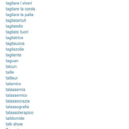
tagliare i viveri
tagliare la corda
tagliare la palla
tagliatartufi
tagliatello
tagliato fuori
tagliatrice
tagliauova
tagliazolle
tagliente
taguan
taicun
taille
tailleur
talamico
talassemia
talassemico
talassocrazia
talassografia
talassoterapico
talidomide
talk show