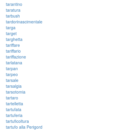
tarantino
taratura
tarbush
tardorinascimentale
targa
target
targhetta
tariffare
tariffario
tariffazione
tarlatana
tarpan
tarpeo
tarsale
tarsalgia
tarsotomia
tartaro
tartelletta
tartufata
tartuferia
tartuficoltura
tartufo alla Perigord