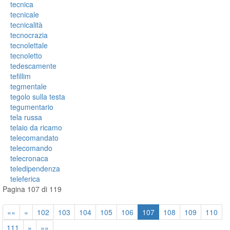
tecnica
tecnicale
tecnicalità
tecnocrazia
tecnolettale
tecnoletto
tedescamente
tefillim
tegmentale
tegolo sulla testa
tegumentario
tela russa
telaio da ricamo
telecomandato
telecomando
telecronaca
teledipendenza
teleferica
Pagina 107 di 119
««
«
102
103
104
105
106
107
108
109
110
111
»
»»