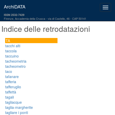
ArchiDATA
ISSN 2532-7429
Firenze, Accademia della Crusca
via di Castello, 46 - CAP 50141
Indice delle retrodatazioni
TA
tacchi alti
taccola
taccuino
tacheometria
tacheometro
taco
tafanare
tafferia
tafferuglio
taffettà
tagali
tagliacque
taglia-margherite
tagliare i ponti