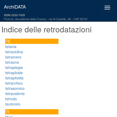
ArchiDATA
ISSN 2532-7429
Firenze, Accademia della Crusca
via di Castello, 46 - CAP 50141
Indice delle retrodatazioni
TE
tetania
tetraciclina
tetramero
tetraone
tetraplegia
tetraploide
tetraploidia
tetrarchico
tetrasomico
tetravalente
tetrodo
teutonico
TI