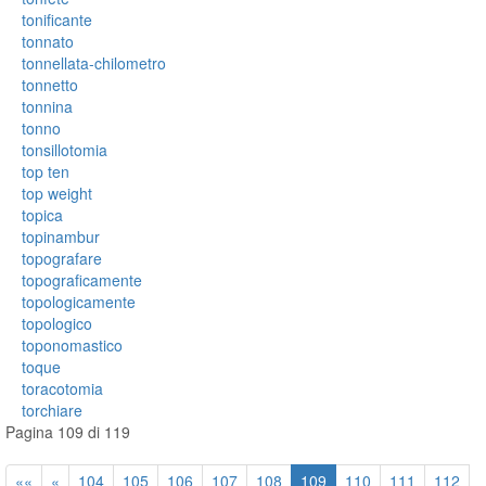
tonificante
tonnato
tonnellata-chilometro
tonnetto
tonnina
tonno
tonsillotomia
top ten
top weight
topica
topinambur
topografare
topograficamente
topologicamente
topologico
toponomastico
toque
toracotomia
torchiare
Pagina 109 di 119
««
«
104
105
106
107
108
109
110
111
112