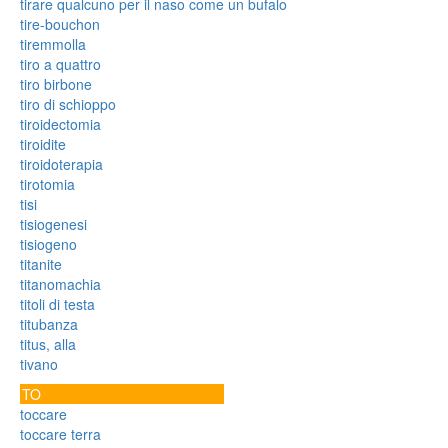
tirare qualcuno per il naso come un bufalo
tire-bouchon
tiremmolla
tiro a quattro
tiro birbone
tiro di schioppo
tiroidectomia
tiroidite
tiroidoterapia
tirotomia
tisi
tisiogenesi
tisiogeno
titanite
titanomachia
titoli di testa
titubanza
titus, alla
tivano
TO
toccare
toccare terra