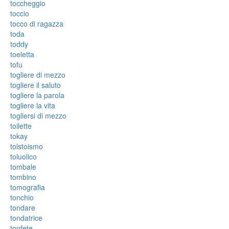
toccheggio
toccio
tocco di ragazza
toda
toddy
toeletta
tofu
togliere di mezzo
togliere il saluto
togliere la parola
togliere la vita
togliersi di mezzo
toilette
tokay
tolstoismo
toluolico
tombale
tombino
tomografia
tonchio
tondare
tondatrice
tonfete