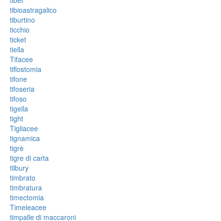
tibet
tibioastragalico
tiburtino
ticchio
ticket
tiella
Tifacee
tiflostomia
tifone
tifoseria
tifoso
tigella
tight
Tigliacee
tignamica
tigrè
tigre di carta
tilbury
timbrato
timbratura
timectomia
Timeleacee
timpalle di maccaroni