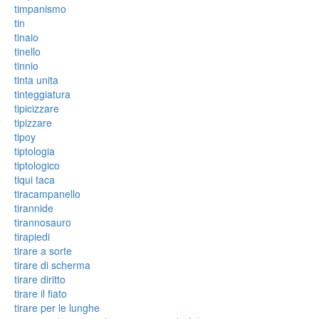
timpanismo
tin
tinaio
tinello
tinnio
tinta unita
tinteggiatura
tipicizzare
tipizzare
tipoy
tiptologia
tiptologico
tiqui taca
tiracampanello
tirannide
tirannosauro
tirapiedi
tirare a sorte
tirare di scherma
tirare diritto
tirare il fiato
tirare per le lunghe